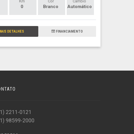
Km
Cor
Câmbio
0
Branco
Automático
AIS DETALHES
FINANCIAMENTO
ONTATO
11) 2211-0121
11) 98599-2000