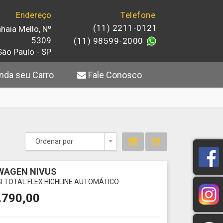
Endereço
Telefone
(11) 2211-0121
haia Mello, Nº
5309
(11) 98599-2000
São Paulo - SP
da seu Carro
Fale Conosco
Ordenar por
Toggle Dropdown
WAGEN NIVUS
SI TOTAL FLEX HIGHLINE AUTOMÁTICO
.790,00