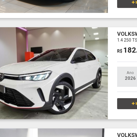
M
VOLKS
1.4 250 
182
R$
Ano
2026
M
VOLKS