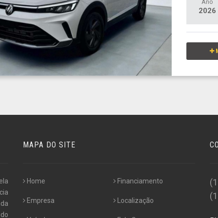
Ano
2026
M
MAPA DO SITE
C
ela
Home
Financiamento
(
cia
(
Empresa
Localização
ada
ndo