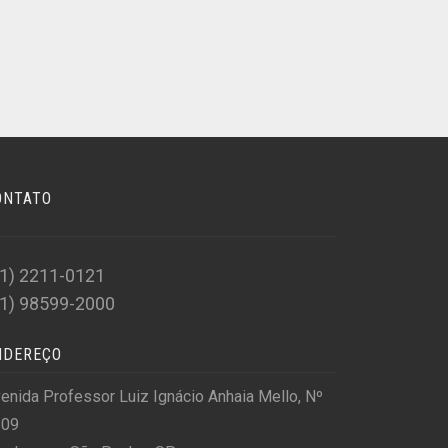
ONTATO
11) 2211-0121
11) 98599-2000
NDEREÇO
enida Professor Luiz Ignácio Anhaia Mello, Nº
309