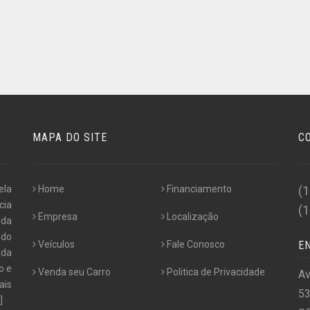
MAPA DO SITE
C
ela
Home
Financiamento
(
cia
(
Empresa
Localização
ada
ndo
Veículos
Fale Conosco
E
ida
o e
Venda seu Carro
Politica de Privacidade
Av
ais
5
.]