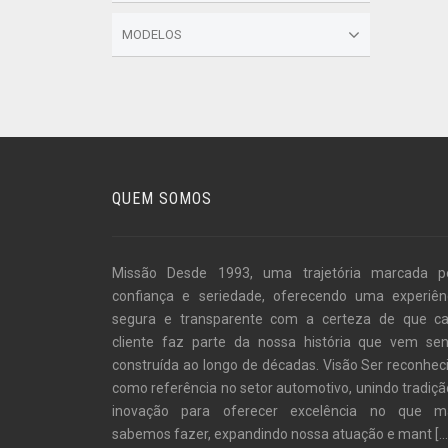
MODELOS
QUEM SOMOS
Missão Desde 1993, uma trajetória marcada p
confiança e seriedade, oferecendo uma experiên
segura e transparente com a certeza de que c
cliente faz parte da nossa história que vem se
construída ao longo de décadas. Visão Ser reconhec
como referência no setor automotivo, unindo tradiçã
inovação para oferecer excelência no que m
sabemos fazer, expandindo nossa atuação e mant
[..