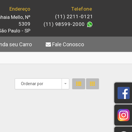
Endereço
Telefone
(11) 2211-0121
haia Mello, Nº
5309
(11) 98599-2000
São Paulo - SP
da seu Carro
Fale Conosco
Ordenar por
Toggle Dropdown